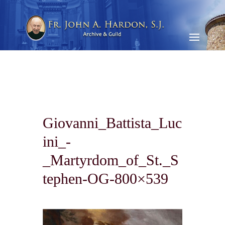
Giovanni_Battista_Luc
ini_-
_Martyrdom_of_St._S
tephen-OG-800×539